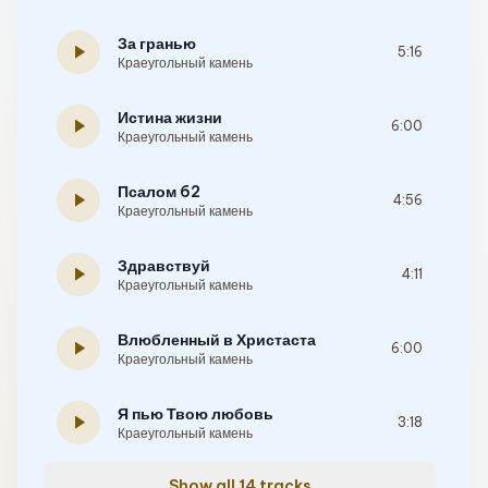
За гранью
play_arrow
5:16
Краеугольный камень
Истина жизни
play_arrow
6:00
Краеугольный камень
Псалом 62
play_arrow
4:56
Краеугольный камень
Здравствуй
play_arrow
4:11
Краеугольный камень
Влюбленный в Христаста
play_arrow
6:00
Краеугольный камень
Я пью Твою любовь
play_arrow
3:18
Краеугольный камень
Show all 14 tracks