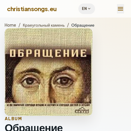
menu
christiansongs.eu
expand_more
EN
Home
/
Краеугольный камень
/
Обращение
ALBUM
Обращение