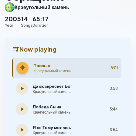
Краеугольный камень
2005
14
65:17
Year
Songs
Duration
queue_music
Now playing
Призыв
graphic_eq
5:01
Краеугольный камень
Да воскреснет Бог
play_arrow
3:58
Краеугольный камень
Победа Сына
play_arrow
5:44
Краеугольный камень
Я не Тому молюсь
play_arrow
3:54
Краеугольный камень