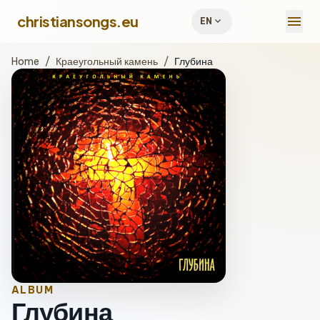
menu
christiansongs.eu
expand_more
EN
Home
/
Краеугольный камень
/
Глубина
ALBUM
Глубина