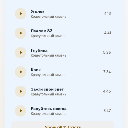
Уголек
play_arrow
4:13
Краеугольный камень
Псалом 83
play_arrow
4:41
Краеугольный камень
Глубина
play_arrow
5:26
Краеугольный камень
Крик
play_arrow
7:34
Краеугольный камень
Зажги свой свет
play_arrow
4:45
Краеугольный камень
Радуйтесь всегда
play_arrow
3:47
Краеугольный камень
Show all 11 tracks