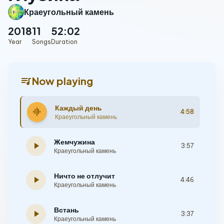
Краеугольный камень
2018
11
52:02
Year
Songs
Duration
queue_music
Now playing
Каждый день
graphic_eq
4:58
Краеугольный камень
Жемчужина
play_arrow
3:57
Краеугольный камень
Ничто не отлучит
play_arrow
4:46
Краеугольный камень
Встань
play_arrow
3:37
Краеугольный камень