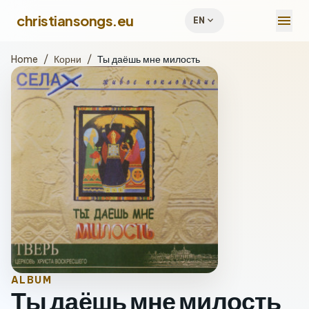
menu
christiansongs.eu
expand_more
EN
Home
/
Корни
/
Ты даёшь мне милость
ALBUM
Ты даёшь мне милость