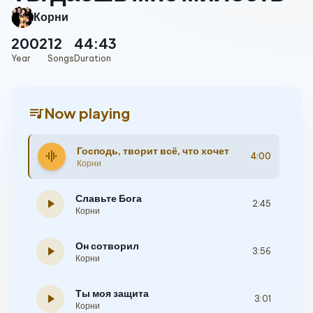
Корни
2002
12
44:43
Year
Songs
Duration
queue_music
Now playing
Господь, творит всё, что хочет
graphic_eq
4:00
Корни
Славьте Бога
play_arrow
2:45
Корни
Он сотворил
play_arrow
3:56
Корни
Ты моя защита
play_arrow
3:01
Корни