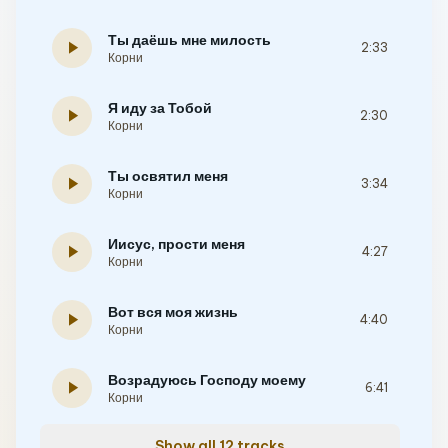
Ты даёшь мне милость
play_arrow
2:33
Корни
Я иду за Тобой
play_arrow
2:30
Корни
Ты освятил меня
play_arrow
3:34
Корни
Иисус, прости меня
play_arrow
4:27
Корни
Вот вся моя жизнь
play_arrow
4:40
Корни
Возрадуюсь Господу моему
play_arrow
6:41
Корни
Show all 12 tracks