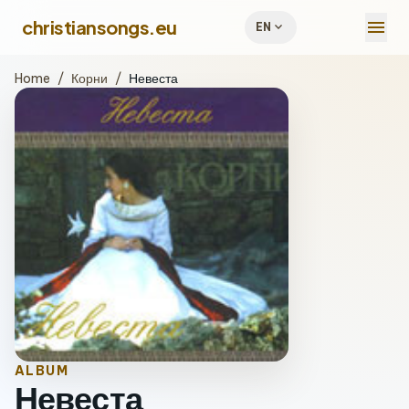
menu
christiansongs.eu
expand_more
EN
Home
/
Корни
/
Невеста
ALBUM
Невеста