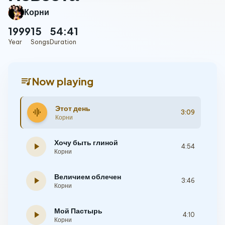
Корни
1999
15
54:41
Year
Songs
Duration
queue_music
Now playing
Этот день
graphic_eq
3:09
Корни
Хочу быть глиной
play_arrow
4:54
Корни
Величием облечен
play_arrow
3:46
Корни
Мой Пастырь
play_arrow
4:10
Корни