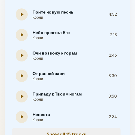
Пойте новую песнь
play_arrow
4:32
Корни
Небо престол Его
play_arrow
2:13
Корни
Очи возвожу к горам
play_arrow
2:45
Корни
От ранней зари
play_arrow
3:30
Корни
Припаду к Твоим ногам
play_arrow
3:50
Корни
Невеста
play_arrow
2:34
Корни
Show all 15 tracks