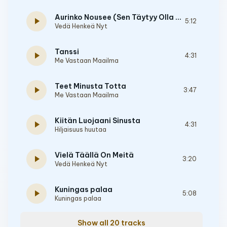
Aurinko Nousee (Sen Täytyy Olla Niin)
play_arrow
5:12
Vedä Henkeä Nyt
Tanssi
play_arrow
4:31
Me Vastaan Maailma
Teet Minusta Totta
play_arrow
3:47
Me Vastaan Maailma
Kiitän Luojaani Sinusta
play_arrow
4:31
Hiljaisuus huutaa
Vielä Täällä On Meitä
play_arrow
3:20
Vedä Henkeä Nyt
Kuningas palaa
play_arrow
5:08
Kuningas palaa
Show all 20 tracks