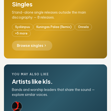
Singles
Stand-alone single releases outside the main
discography — 8 releases.
Sydänpuu
Kuningas Palaa (Remix)
Onnela
+5 more
chevron_right
Browse singles
YOU MAY ALSO LIKE
Artists like kls.
Bands and worship leaders that share the sound —
explore similar voices.