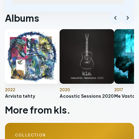
Albums
chevron_left
chevron_right
2022
2020
2017
Arvista tehty
Acoustic Sessions 2020
Me Vastaa
More from kls.
COLLECTION