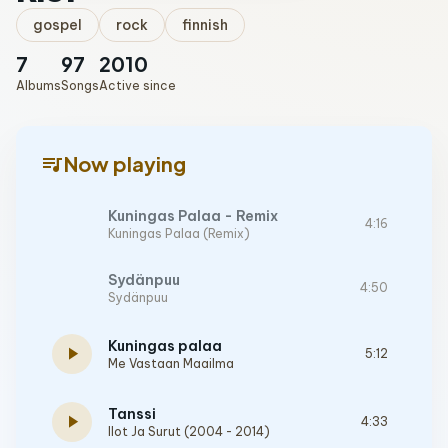
gospel
rock
finnish
7
97
2010
Albums
Songs
Active since
queue_music
Now playing
Kuningas Palaa - Remix
4:16
Kuningas Palaa (Remix)
Sydänpuu
4:50
Sydänpuu
Kuningas palaa
play_arrow
5:12
Me Vastaan Maailma
Tanssi
play_arrow
4:33
Ilot Ja Surut (2004 - 2014)