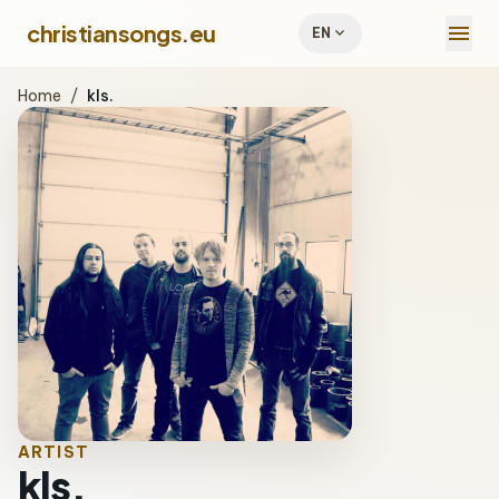
menu
christiansongs.eu
expand_more
EN
Home
/
kls.
ARTIST
kls.