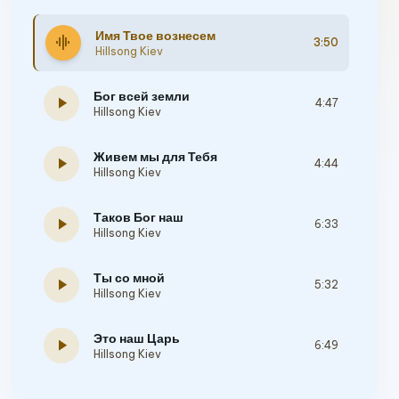
Имя Твое вознесем
graphic_eq
3:50
Hillsong Kiev
Бог всей земли
play_arrow
4:47
Hillsong Kiev
Живем мы для Тебя
play_arrow
4:44
Hillsong Kiev
Таков Бог наш
play_arrow
6:33
Hillsong Kiev
Ты со мной
play_arrow
5:32
Hillsong Kiev
Это наш Царь
play_arrow
6:49
Hillsong Kiev