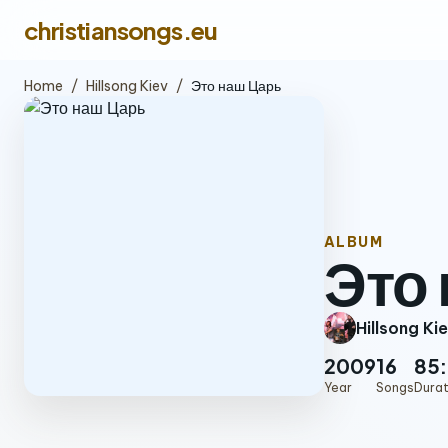
christiansongs.eu
Home
/
Hillsong Kiev
/
Это наш Царь
ALBUM
Это
Hillsong Ki
2009
16
85:
Year
Songs
Durat