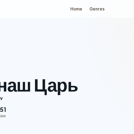
Home
Genres
 наш Царь
ev
51
ion