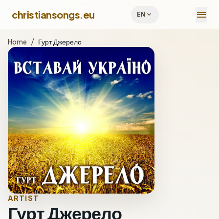
menu
christiansongs.eu
expand_more
EN
Home
/
Гурт Джерело
ARTIST
Гурт Джерело