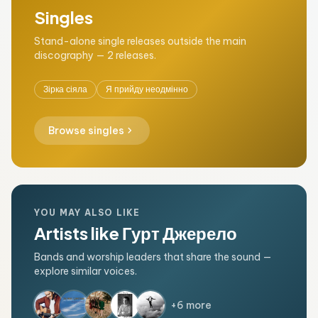
Singles
Stand-alone single releases outside the main
discography — 2 releases.
Зірка сіяла
Я прийду неодмінно
chevron_right
Browse singles
YOU MAY ALSO LIKE
Artists like Гурт Джерело
Bands and worship leaders that share the sound —
explore similar voices.
+6 more