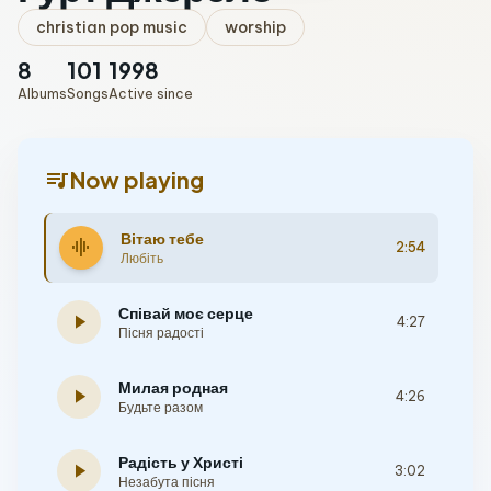
christian pop music
worship
8
101
1998
Albums
Songs
Active since
queue_music
Now playing
Вітаю тебе
graphic_eq
2:54
Любіть
Співай моє серце
play_arrow
4:27
Пісня радості
Милая родная
play_arrow
4:26
Будьте разом
Радість у Христі
play_arrow
3:02
Незабута пісня