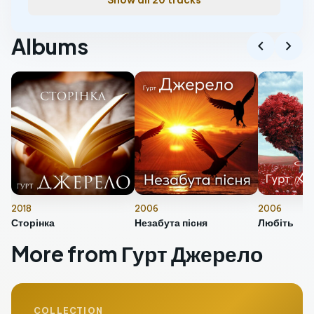
Show all 20 tracks
Albums
chevron_left
chevron_right
2018
2006
2006
Сторінка
Незабута пісня
Любіть
More from Гурт Джерело
COLLECTION