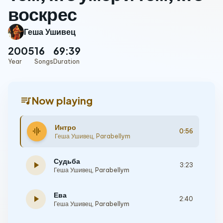
воскрес
Геша Ушивец
2005
16
69:39
Year
Songs
Duration
queue_music
Now playing
Интро
graphic_eq
0:56
Геша Ушивец
,
Parabellym
Судьба
play_arrow
3:23
Геша Ушивец
,
Parabellym
Ева
play_arrow
2:40
Геша Ушивец
,
Parabellym