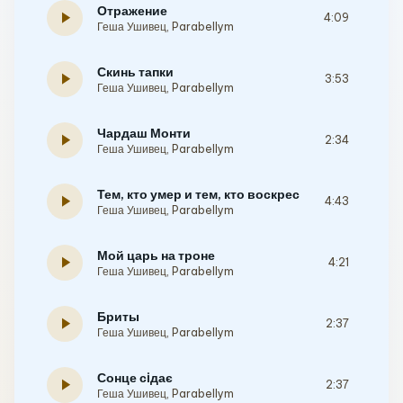
Отражение
play_arrow
4:09
Геша Ушивец
,
Parabellym
Скинь тапки
play_arrow
3:53
Геша Ушивец
,
Parabellym
Чардаш Монти
play_arrow
2:34
Геша Ушивец
,
Parabellym
Тем, кто умер и тем, кто воскрес
play_arrow
4:43
Геша Ушивец
,
Parabellym
Мой царь на троне
play_arrow
4:21
Геша Ушивец
,
Parabellym
Бриты
play_arrow
2:37
Геша Ушивец
,
Parabellym
Сонце сiдає
play_arrow
2:37
Геша Ушивец
,
Parabellym