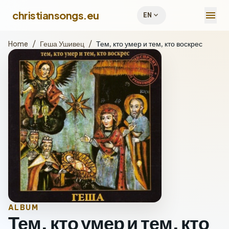
menu
christiansongs.eu
expand_more
EN
Home
/
Геша Ушивец
/
Тем, кто умер и тем, кто воскрес
ALBUM
Тем, кто умер и тем, кто