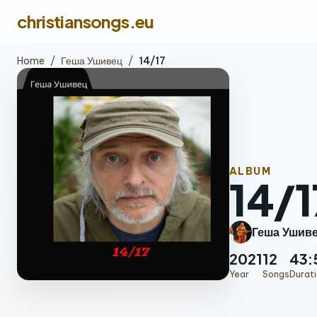
christiansongs.eu
Home
/
Геша Ушивец
/
14/17
ALBUM
14/1
Геша Ушив
2021
12
43:
Year
Songs
Durat