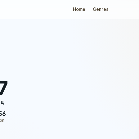
Home
Genres
7
ец
56
ion