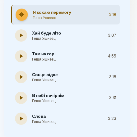
Я кохаю перемогу
graphic_eq
3:19
Геша Ушивец
Хай буде лiто
play_arrow
3:07
Геша Ушивец
Там на горi
play_arrow
4:55
Геша Ушивец
Сонце сiдае
play_arrow
3:18
Геша Ушивец
В небi вечiрнiм
play_arrow
3:31
Геша Ушивец
Слова
play_arrow
3:23
Геша Ушивец