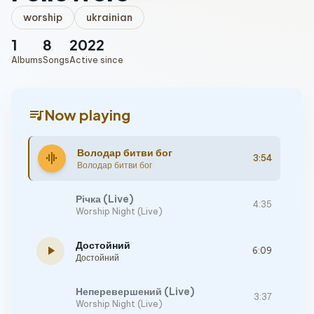
worship
ukrainian
1
8
2022
Albums
Songs
Active since
queue_music
Now playing
Володар битви бог
graphic_eq
3:54
Володар битви бог
Річка (Live)
4:35
Worship Night (Live)
Достойний
play_arrow
6:09
Достойний
Неперевершений (Live)
3:37
Worship Night (Live)