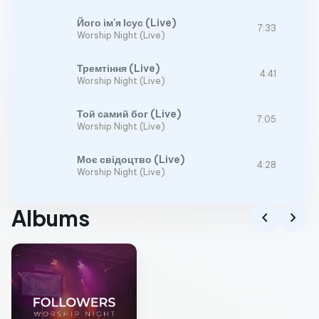
Його ім'я Ісус (Live)
7:33
Worship Night (Live)
Тремтіння (Live)
4:41
Worship Night (Live)
Той самий бог (Live)
7:05
Worship Night (Live)
Моє свідоцтво (Live)
4:28
Worship Night (Live)
Albums
chevron_left
chevron_right