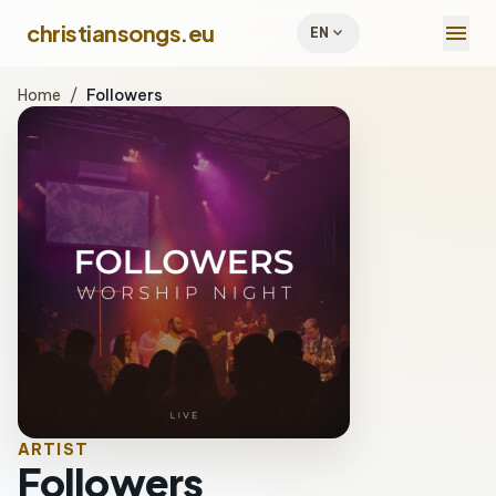
menu
christiansongs.eu
expand_more
EN
Home
/
Followers
ARTIST
Followers