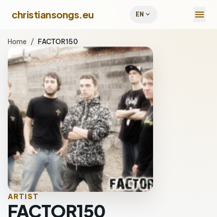
menu
christiansongs.eu
expand_more
EN
Home
/
FACTOR150
ARTIST
FACTOR150