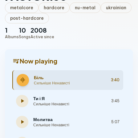
metalcore
hardcore
nu-metal
ukrainian
post-hardcore
1
10
2008
Albums
Songs
Active since
queue_music
Now playing
Біль
graphic_eq
3:40
Сильніше Ненависті
Ти і Я
play_arrow
3:45
Сильніше Ненависті
Молитва
play_arrow
5:07
Сильніше Ненависті