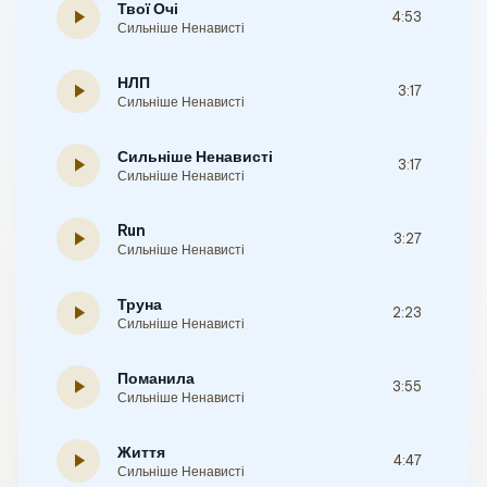
Твої Очі
play_arrow
4:53
Сильніше Ненависті
НЛП
play_arrow
3:17
Сильніше Ненависті
Сильніше Ненависті
play_arrow
3:17
Сильніше Ненависті
Run
play_arrow
3:27
Сильніше Ненависті
Труна
play_arrow
2:23
Сильніше Ненависті
Поманила
play_arrow
3:55
Сильніше Ненависті
Життя
play_arrow
4:47
Сильніше Ненависті