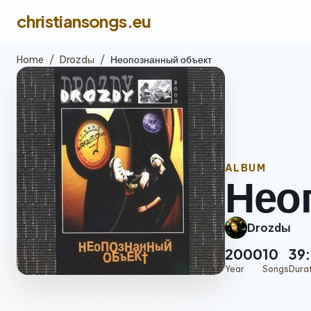
christiansongs.eu
Home
/
Drozdы
/
Неопознанный объект
ALBUM
Нео
Drozdы
2000
10
39
Year
Songs
Dura