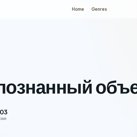
Home
Genres
познанный объе
:03
tion