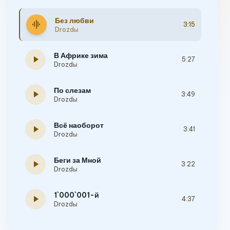
Без любви
graphic_eq
3:15
Drozdы
В Африке зима
play_arrow
5:27
Drozdы
По слезам
play_arrow
3:49
Drozdы
Всё наоборот
play_arrow
3:41
Drozdы
Беги за Мной
play_arrow
3:22
Drozdы
1`000`001-й
play_arrow
4:37
Drozdы