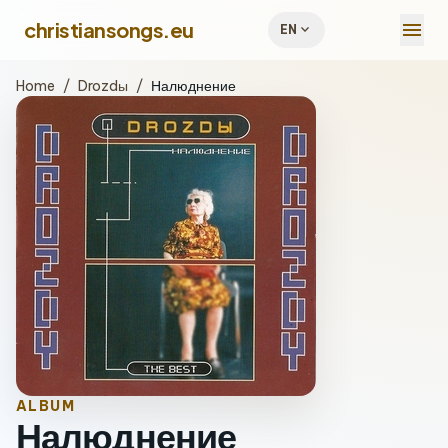
menu
christiansongs.eu
expand_more
EN
Home
/
Drozdы
/
Налюднение
ALBUM
Налюднение