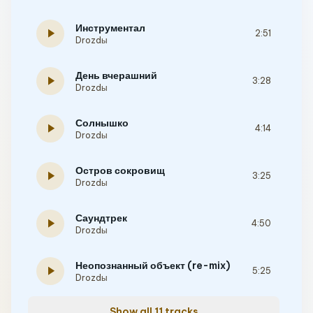
Инструментал
play_arrow
2:51
Drozdы
День вчерашний
play_arrow
3:28
Drozdы
Солнышко
play_arrow
4:14
Drozdы
Остров сокровищ
play_arrow
3:25
Drozdы
Саундтрек
play_arrow
4:50
Drozdы
Неопознанный объект (re-mix)
play_arrow
5:25
Drozdы
Show all 11 tracks