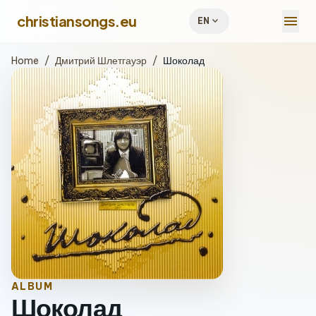
menu
christiansongs.eu
expand_more
EN
Home
/
Дмитрий Шлетгауэр
/
Шоколад
ALBUM
Шоколад