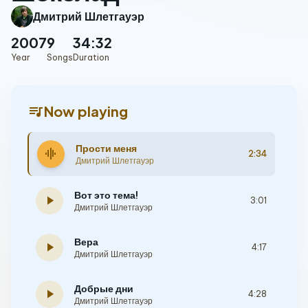
Дмитрий Шлетгауэр
2007
9
34:32
Year
Songs
Duration
queue_music
Now playing
Прости меня
graphic_eq
2:34
Дмитрий Шлетгауэр
Вот это тема!
play_arrow
3:01
Дмитрий Шлетгауэр
Вера
play_arrow
4:17
Дмитрий Шлетгауэр
Добрые дни
play_arrow
4:28
Дмитрий Шлетгауэр