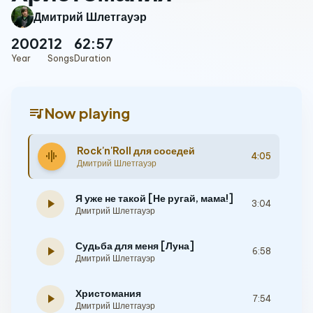
Дмитрий Шлетгауэр
2002
12
62:57
Year
Songs
Duration
queue_music
Now playing
Rock'n'Roll для соседей
graphic_eq
4:05
Дмитрий Шлетгауэр
Я уже не такой [Не ругай, мама!]
play_arrow
3:04
Дмитрий Шлетгауэр
Судьба для меня [Луна]
play_arrow
6:58
Дмитрий Шлетгауэр
Христомания
play_arrow
7:54
Дмитрий Шлетгауэр