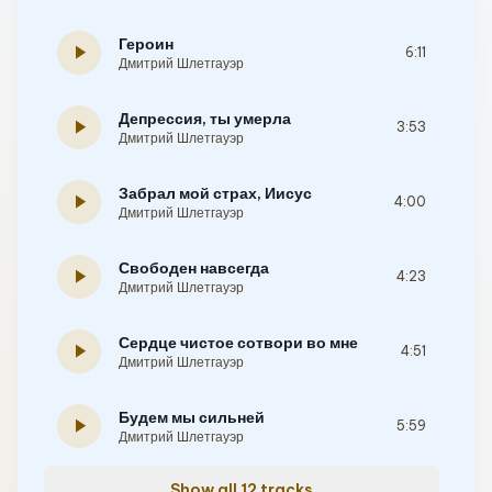
Героин
play_arrow
6:11
Дмитрий Шлетгауэр
Депрессия, ты умерла
play_arrow
3:53
Дмитрий Шлетгауэр
Забрал мой страх, Иисус
play_arrow
4:00
Дмитрий Шлетгауэр
Свободен навсегда
play_arrow
4:23
Дмитрий Шлетгауэр
Сердце чистое сотвори во мне
play_arrow
4:51
Дмитрий Шлетгауэр
Будем мы сильней
play_arrow
5:59
Дмитрий Шлетгауэр
Show all 12 tracks