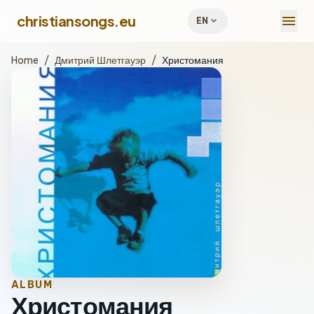
menu
christiansongs.eu
expand_more
EN
Home
/
Дмитрий Шлетгауэр
/
Христомания
ALBUM
Христомания