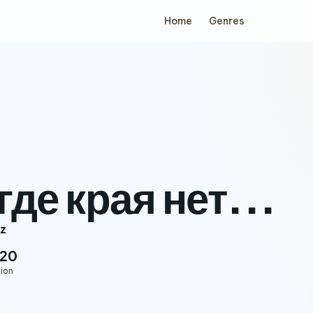
Home
Genres
где края нет...
z
:20
ion