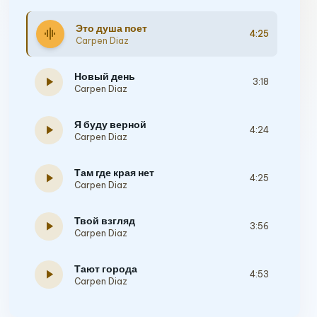
Это душа поет
graphic_eq
4:25
Carpen Diaz
Новый день
play_arrow
3:18
Carpen Diaz
Я буду верной
play_arrow
4:24
Carpen Diaz
Там где края нет
play_arrow
4:25
Carpen Diaz
Твой взгляд
play_arrow
3:56
Carpen Diaz
Тают города
play_arrow
4:53
Carpen Diaz