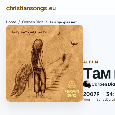
christiansongs.eu
Home
/
Carpen Diaz
/
Там где края нет...
ALBUM
Там 
Carpen Dia
2007
9
34
Year
Songs
Durat