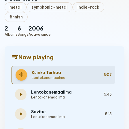
metal
symphonic-metal
indie-rock
finnish
2
6
2006
Albums
Songs
Active since
queue_music
Now playing
Kuinka Turhaa
graphic_eq
6:07
Lentokonemaailma
Lentokonemaailma
play_arrow
5:45
Lentokonemaailma
Sovitus
play_arrow
5:15
Lentokonemaailma