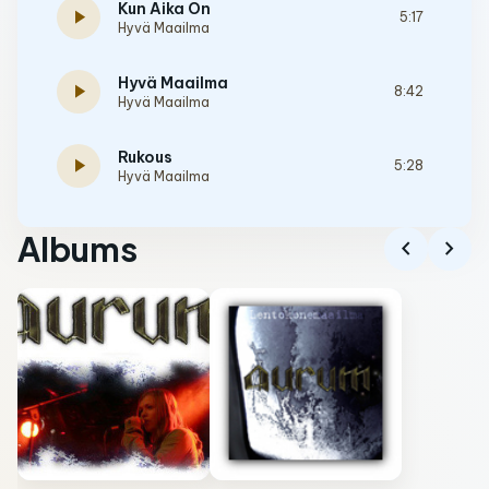
Kun Aika On
play_arrow
5:17
Hyvä Maailma
Hyvä Maailma
play_arrow
8:42
Hyvä Maailma
Rukous
play_arrow
5:28
Hyvä Maailma
Albums
chevron_left
chevron_right