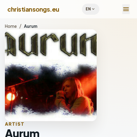
menu
christiansongs.eu
expand_more
EN
Home
/
Aurum
ARTIST
Aurum