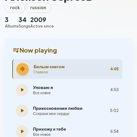
rock
russian
3
34
2009
Albums
Songs
Active since
queue_music
Now playing
Белым снегом
graphic_eq
4:48
Главное
Уповаю я
play_arrow
4:53
Все новое
Прикосновения любви
play_arrow
5:02
Сохрани мое сердце
Прихожу к тебе
play_arrow
6:54
Все новое