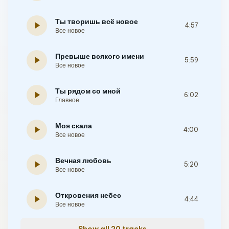
Ты творишь всё новое
play_arrow
4:57
Все новое
Превыше всякого имени
play_arrow
5:59
Все новое
Ты рядом со мной
play_arrow
6:02
Главное
Моя скала
play_arrow
4:00
Все новое
Вечная любовь
play_arrow
5:20
Все новое
Откровения небес
play_arrow
4:44
Все новое