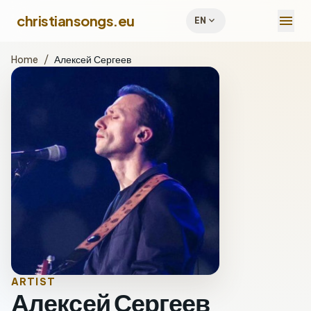
menu
christiansongs.eu
expand_more
EN
Home
/
Алексей Сергеев
ARTIST
Алексей Сергеев