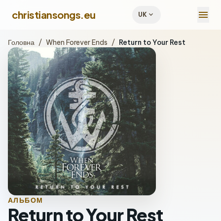
menu
christiansongs.eu
expand_more
UK
Головна
/
When Forever Ends
/
Return to Your Rest
АЛЬБОМ
Return to Your Rest