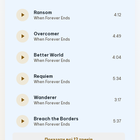
Ransom
play_arrow
4:12
When Forever Ends
Overcomer
play_arrow
4:49
When Forever Ends
Better World
play_arrow
4:04
When Forever Ends
Requiem
play_arrow
5:34
When Forever Ends
Wanderer
play_arrow
3:17
When Forever Ends
Breach the Borders
play_arrow
5:37
When Forever Ends
Показати всі 12 треків