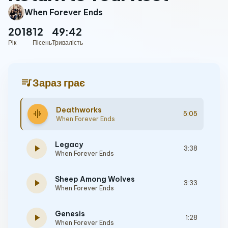
When Forever Ends
2018
12
49:42
Рік
Пісень
Тривалість
queue_music
Зараз грає
Deathworks
graphic_eq
5:05
When Forever Ends
Legacy
play_arrow
3:38
When Forever Ends
Sheep Among Wolves
play_arrow
3:33
When Forever Ends
Genesis
play_arrow
1:28
When Forever Ends