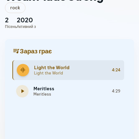
rock
2
2020
Пісень
Активний з
queue_music
Зараз грає
Light the World
graphic_eq
4:24
Light the World
Meritless
play_arrow
4:29
Meritless