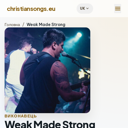
menu
christiansongs.eu
expand_more
UK
Головна
/
Weak Made Strong
ВИКОНАВЕЦЬ
Weak Made Strong