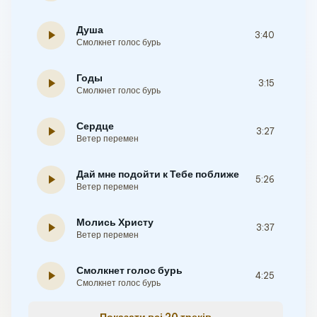
Душа
play_arrow
3:40
Смолкнет голос бурь
Годы
play_arrow
3:15
Смолкнет голос бурь
Сердце
play_arrow
3:27
Ветер перемен
Дай мне подойти к Тебе поближе
play_arrow
5:26
Ветер перемен
Молись Христу
play_arrow
3:37
Ветер перемен
Смолкнет голос бурь
play_arrow
4:25
Смолкнет голос бурь