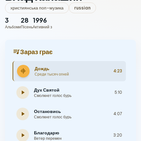
християнська поп-музика
russian
3
28
1996
Альбоми
Пісень
Активний з
queue_music
Зараз грає
Дождь
graphic_eq
4:23
Среди тысяч огней
Дух Святой
play_arrow
5:10
Смолкнет голос бурь
Остановись
play_arrow
4:07
Смолкнет голос бурь
Благодарю
play_arrow
3:20
Ветер перемен