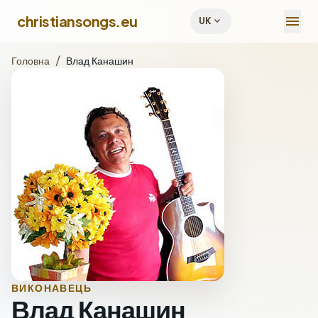
menu
christiansongs.eu
expand_more
UK
Головна
/
Влад Канашин
ВИКОНАВЕЦЬ
Влад Канашин