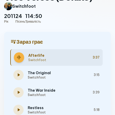
Switchfoot
2011
24
114:50
Рік
Пісень
Тривалість
queue_music
Зараз грає
Afterlife
graphic_eq
3:37
Switchfoot
The Original
play_arrow
3:15
Switchfoot
The War Inside
play_arrow
3:39
Switchfoot
Restless
play_arrow
5:18
Switchfoot