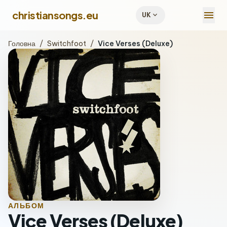
menu
christiansongs.eu
expand_more
UK
Головна
/
Switchfoot
/
Vice Verses (Deluxe)
АЛЬБОМ
Vice Verses (Deluxe)