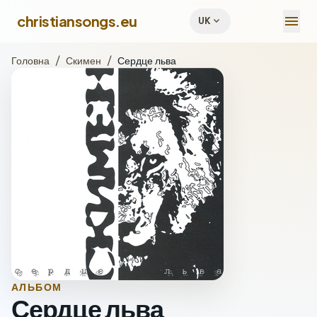
menu
christiansongs.eu
expand_more
UK
Головна
/
Скимен
/
Сердце льва
АЛЬБОМ
Сердце льва