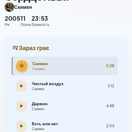
Скимен
2005
11
23:53
Рік
Пісень
Тривалість
queue_music
Зараз грає
Скимен
graphic_eq
0:28
Скимен
Чистый воздух
play_arrow
2:12
Скимен
Дарвин
play_arrow
4:48
Скимен
Есть или нет
play_arrow
2:03
Скимен