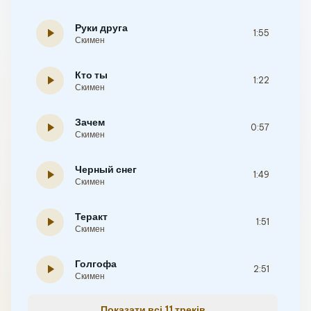
Руки друга
play_arrow
1:55
Скимен
Кто ты
play_arrow
1:22
Скимен
Зачем
play_arrow
0:57
Скимен
Черный снег
play_arrow
1:49
Скимен
Теракт
play_arrow
1:51
Скимен
Голгофа
play_arrow
2:51
Скимен
Показати всі 11 треків