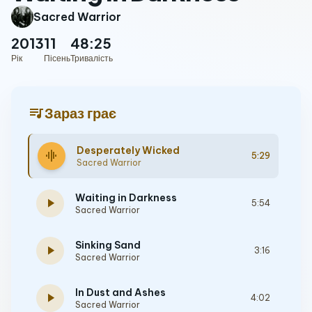
Sacred Warrior
2013
11
48:25
Рік
Пісень
Тривалість
queue_music
Зараз грає
Desperately Wicked
graphic_eq
5:29
Sacred Warrior
Waiting in Darkness
play_arrow
5:54
Sacred Warrior
Sinking Sand
play_arrow
3:16
Sacred Warrior
In Dust and Ashes
play_arrow
4:02
Sacred Warrior