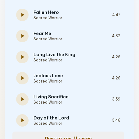
Fallen Hero
play_arrow
4:47
Sacred Warrior
Fear Me
play_arrow
4:32
Sacred Warrior
Long Live the King
play_arrow
4:26
Sacred Warrior
Jealous Love
play_arrow
4:26
Sacred Warrior
Living Sacrifice
play_arrow
3:59
Sacred Warrior
Day of the Lord
play_arrow
3:46
Sacred Warrior
Показати всі 11 треків