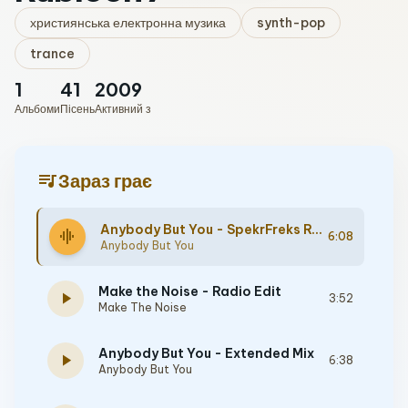
християнська електронна музика
synth-pop
trance
1
41
2009
Альбоми
Пісень
Активний з
queue_music
Зараз грає
Anybody But You - SpekrFreks Remix
graphic_eq
6:08
Anybody But You
Make the Noise - Radio Edit
play_arrow
3:52
Make The Noise
Anybody But You - Extended Mix
play_arrow
6:38
Anybody But You