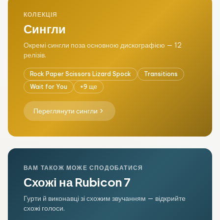
КОЛЕКЦІЯ
Сингли
Окремі сингли поза основною дискографією — 12
релізів.
Rock Paper Scissors Lizard Spock
Transitions
Wait for You
+9 ще
chevron_right
Переглянути сингли
ВАМ ТАКОЖ МОЖЕ СПОДОБАТИСЯ
Схожі на Rubicon 7
Гурти й виконавці зі схожим звучанням — відкрийте
схожі голоси.