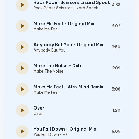
Rock Paper Scissors Lizard Spock
play_arrow
4:33
Rock Paper Scissors Lizard Spock
Make Me Feel - Original Mix
play_arrow
6:02
Make Me Feel
Anybody But You - Original Mix
play_arrow
3:50
Anybody But You
Make the Noise - Dub
play_arrow
6:09
Make The Noise
Make Me Feel - Alex Mind Remix
play_arrow
5:08
Make Me Feel
Over
play_arrow
4:20
Over
You Fall Down - Original Mix
play_arrow
6:05
You Fall Down - EP