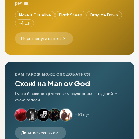
релізів.
Make It Out Alive
Black Sheep
Drag Me Down
+4 ще
chevron_right
Переглянути сингли
ВАМ ТАКОЖ МОЖЕ СПОДОБАТИСЯ
Схожі на Man ov God
Гурти й виконавці зі схожим звучанням — відкрийте
схожі голоси.
+10 ще
chevron_right
Дивитись схожих