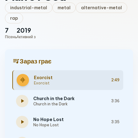
industrial-metal
metal
alternative-metal
rap
7
2019
Пісень
Активний з
queue_music
Зараз грає
Exorcist
graphic_eq
2:49
Exorcist
Church in the Dark
play_arrow
3:36
Church in the Dark
No Hope Lost
play_arrow
3:35
No Hope Lost