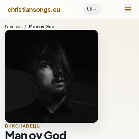
menu
christiansongs.eu
expand_more
UK
Головна
/
Man ov God
ВИКОНАВЕЦЬ
Man ov God