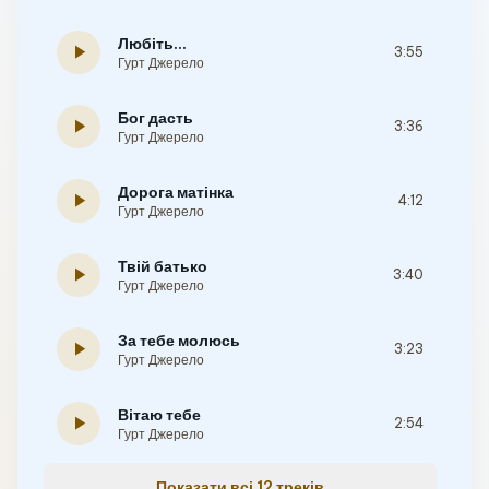
Любіть...
play_arrow
3:55
Гурт Джерело
Бог дасть
play_arrow
3:36
Гурт Джерело
Дорога матінка
play_arrow
4:12
Гурт Джерело
Твій батько
play_arrow
3:40
Гурт Джерело
За тебе молюсь
play_arrow
3:23
Гурт Джерело
Вітаю тебе
play_arrow
2:54
Гурт Джерело
Показати всі 12 треків