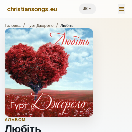
menu
christiansongs.eu
expand_more
UK
Головна
/
Гурт Джерело
/
Любіть
АЛЬБОМ
Любіть