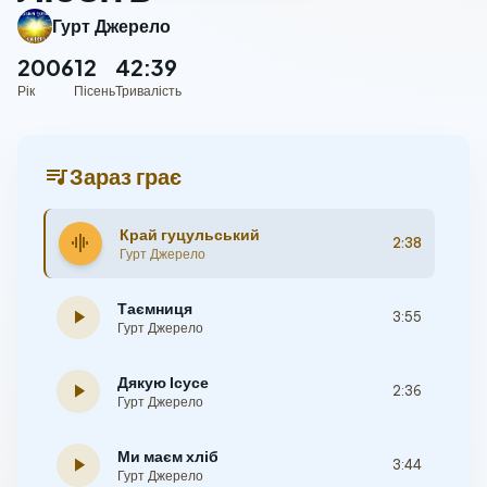
Гурт Джерело
2006
12
42:39
Рік
Пісень
Тривалість
queue_music
Зараз грає
Край гуцульський
graphic_eq
2:38
Гурт Джерело
Таємниця
play_arrow
3:55
Гурт Джерело
Дякую Ісусе
play_arrow
2:36
Гурт Джерело
Ми маєм хліб
play_arrow
3:44
Гурт Джерело