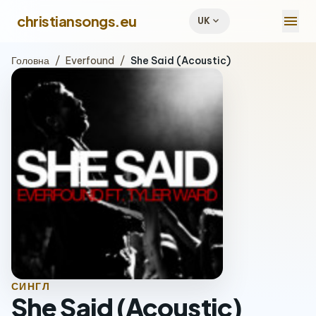
menu
christiansongs.eu
expand_more
UK
Головна
/
Everfound
/
She Said (Acoustic)
СИНГЛ
She Said (Acoustic)