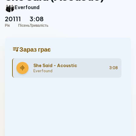
Everfound
2011
1
3:08
Рік
Пісень
Тривалість
queue_music
Зараз грає
She Said - Acoustic
graphic_eq
3:08
Everfound