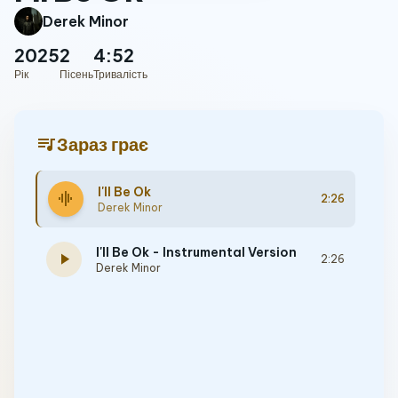
Derek Minor
2025
2
4:52
Рік
Пісень
Тривалість
queue_music
Зараз грає
I'll Be Ok
graphic_eq
2:26
Derek Minor
I'll Be Ok - Instrumental Version
play_arrow
2:26
Derek Minor