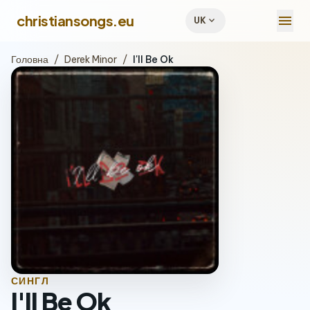
menu
christiansongs.eu
expand_more
UK
Головна
/
Derek Minor
/
I'll Be Ok
СИНГЛ
I'll Be Ok