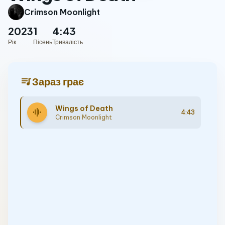
Crimson Moonlight
2023
1
4:43
Рік
Пісень
Тривалість
queue_music
Зараз грає
Wings of Death
graphic_eq
4:43
Crimson Moonlight