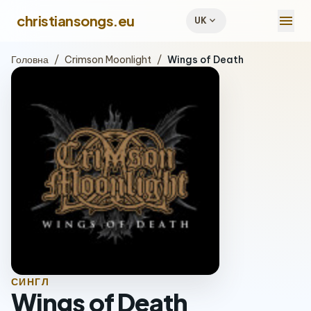
menu
christiansongs.eu
expand_more
UK
Головна
/
Crimson Moonlight
/
Wings of Death
СИНГЛ
Wings of Death