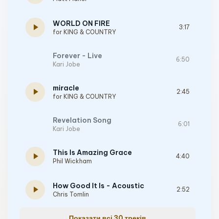
WORLD ON FIRE
play_arrow
3:17
for KING & COUNTRY
Forever - Live
6:50
Kari Jobe
miracle
play_arrow
2:45
for KING & COUNTRY
Revelation Song
6:01
Kari Jobe
This Is Amazing Grace
play_arrow
4:40
Phil Wickham
How Good It Is - Acoustic
play_arrow
2:52
Chris Tomlin
Показати всі 30 треків