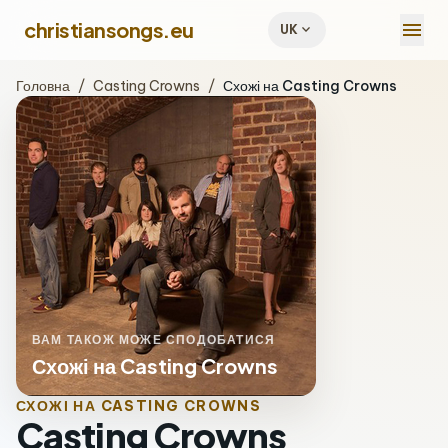
menu
christiansongs.eu
expand_more
UK
Головна
/
Casting Crowns
/
Схожі на Casting Crowns
ВАМ ТАКОЖ МОЖЕ СПОДОБАТИСЯ
Схожі на Casting Crowns
СХОЖІ НА CASTING CROWNS
Casting Crowns