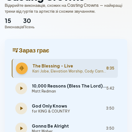
Відкрийте виконавців, схожих на Casting Crowns — найкращі
треки від гуртів та артистів зі схожим звучанням.
15
30
Виконавців
Пісень
queue_music
Зараз грає
The Blessing - Live
graphic_eq
8:35
Kari Jobe
,
Elevation Worship
,
Cody Carnes
10,000 Reasons (Bless The Lord) - Live
play_arrow
5:42
Matt Redman
God Only Knows
play_arrow
3:50
for KING & COUNTRY
Gonna Be Alright
play_arrow
3:50
Matt Maher