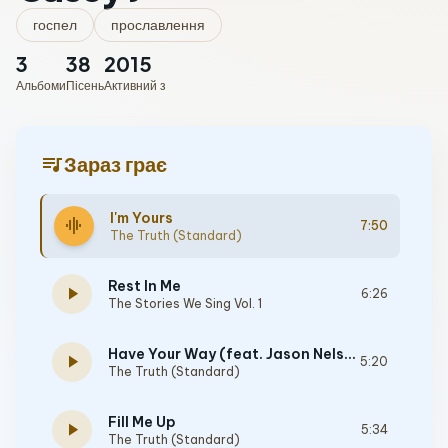
госпел
прославлення
3
38
2015
Альбоми
Пісень
Активний з
queue_music
Зараз грає
I'm Yours
graphic_eq
7:50
The Truth (Standard)
Rest In Me
play_arrow
6:26
The Stories We Sing Vol. 1
Have Your Way (feat. Jason Nelson)
play_arrow
5:20
The Truth (Standard)
Fill Me Up
play_arrow
5:34
The Truth (Standard)