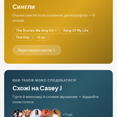
Сингли
Окремі сингли поза основною дискографією — 6
релізів.
The Stories We Sing Vol. 1
Song Of My Life
One Day
+3 ще
chevron_right
Переглянути сингли
ВАМ ТАКОЖ МОЖЕ СПОДОБАТИСЯ
Схожі на Casey J
Гурти й виконавці зі схожим звучанням — відкрийте
схожі голоси.
+1 ще