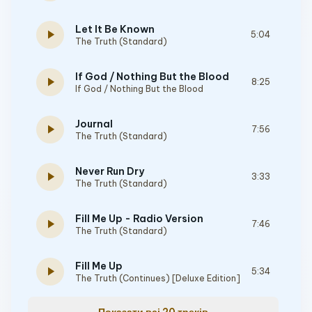
Let It Be Known
play_arrow
5:04
The Truth (Standard)
If God / Nothing But the Blood
play_arrow
8:25
If God / Nothing But the Blood
Journal
play_arrow
7:56
The Truth (Standard)
Never Run Dry
play_arrow
3:33
The Truth (Standard)
Fill Me Up - Radio Version
play_arrow
7:46
The Truth (Standard)
Fill Me Up
play_arrow
5:34
The Truth (Continues) [Deluxe Edition]