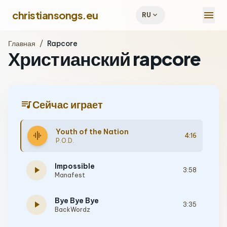
menu
christiansongs.eu
expand_more
RU
Главная
/
Rapcore
Христианский rapcore
queue_music
Сейчас играет
Youth of the Nation
graphic_eq
4:16
P.O.D.
Impossible
play_arrow
3:58
Manafest
Bye Bye Bye
play_arrow
3:35
BackWordz