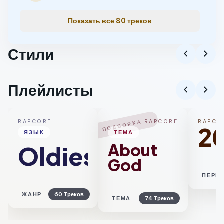
Показать все 80 треков
Стили
chevron_left
chevron_right
Рэп
Хардкор
Русс
Плейлисты
chevron_left
chevron_right
ПОДБОРКА
RAPCORE
RAPCORE
RAPCO
2
ЯЗЫК
ТЕМА
About
Oldies
God
ПЕРИ
ЖАНР
60 Треков
ТЕМА
74 Треков