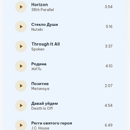
Horizon
play_arrow
3:54
38th Parallel
Стекло Души
play_arrow
5:16
Nuteki
Through It All
play_arrow
3:37
Spoken
Родина
play_arrow
4:10
ЖИТЬ
Позитив
play_arrow
2:07
Metanoya
Давай уйдем
play_arrow
4:54
Death Is Off
Регги святого героя
play_arrow
6:49
J.C. House