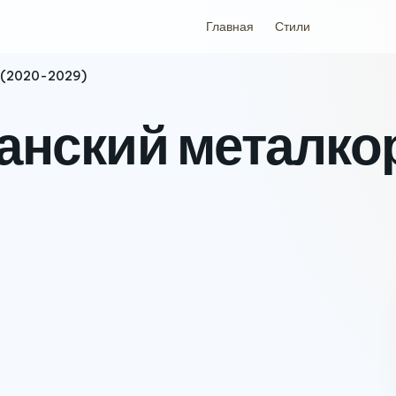
Главная
Стили
s (2020-2029)
ианский металко