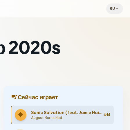
expand_more
RU
р 2020s
queue_music
Сейчас играет
Sonic Salvation (feat. Jamie Hails)
graphic_eq
4:14
August Burns Red