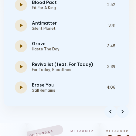
Blood Pact
play_arrow
2:52
Fit For A King
Antimatter
play_arrow
3:41
Silent Planet
Grave
play_arrow
3:45
Haste The Day
Revivalist (feat. For Today)
play_arrow
3:39
For Today
,
Bloodlines
Erase You
play_arrow
4:06
Still Remains
There Was A Light Here
play_arrow
6:14
chevron_left
chevron_right
Demon Hunter
A Dance Without the Devil
play_arrow
3:17
ПОДБОРКА
МЕТАЛКОР
МЕТАЛКОР
Unbroken Reign