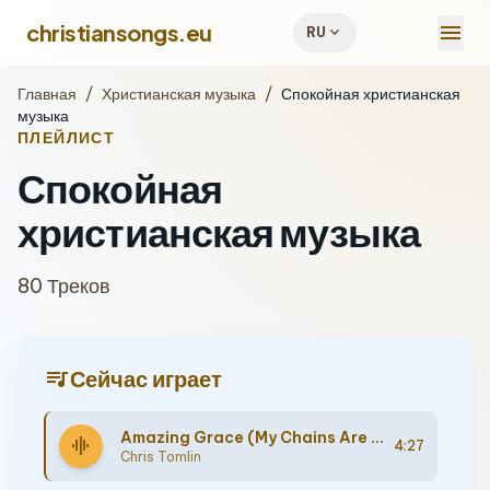
menu
christiansongs.eu
expand_more
RU
Главная
/
Христианская музыка
/
Спокойная христианская
музыка
ПЛЕЙЛИСТ
Спокойная
христианская музыка
80 Треков
queue_music
Сейчас играет
Amazing Grace (My Chains Are Gone)
graphic_eq
4:27
Chris Tomlin