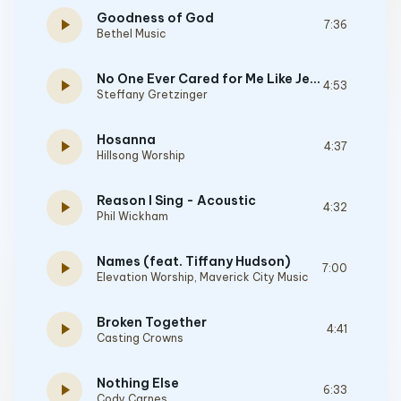
Goodness of God
play_arrow
7:36
Bethel Music
No One Ever Cared for Me Like Jesus
play_arrow
4:53
Steffany Gretzinger
Hosanna
play_arrow
4:37
Hillsong Worship
Reason I Sing - Acoustic
play_arrow
4:32
Phil Wickham
Names (feat. Tiffany Hudson)
play_arrow
7:00
Elevation Worship
,
Maverick City Music
Broken Together
play_arrow
4:41
Casting Crowns
Nothing Else
play_arrow
6:33
Cody Carnes