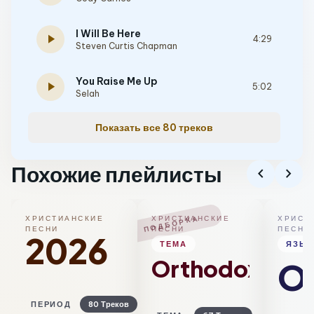
I Will Be Here
play_arrow
4:29
Steven Curtis Chapman
You Raise Me Up
play_arrow
5:02
Selah
Показать все 80 треков
Похожие плейлисты
chevron_left
chevron_right
ПОДБОРКА
ХРИСТИАНСКИЕ
ХРИСТИАНСКИЕ
ХРИСТ
ПЕСНИ
ПЕСНИ
ПЕСНИ
2026
ТЕМА
ЯЗЫ
Orthodox
Ol
ПЕРИОД
80 Треков