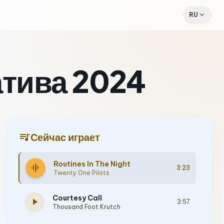
expand_more
RU
атива 2024
queue_music
Сейчас играет
Routines In The Night
graphic_eq
3:23
Twenty One Pilots
Courtesy Call
play_arrow
3:57
Thousand Foot Krutch