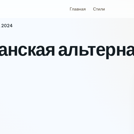
Главная
Стили
а 2024
ианская альтерн