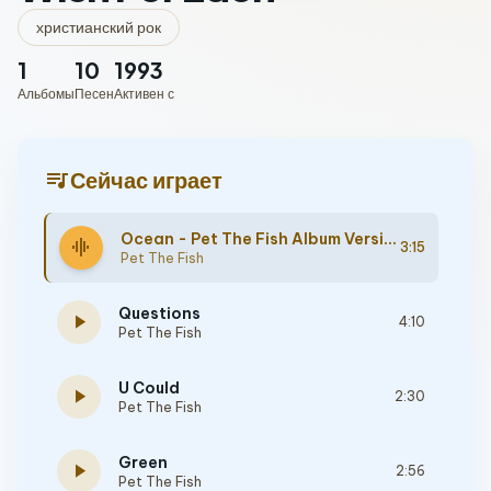
христианский рок
1
10
1993
Альбомы
Песен
Активен с
queue_music
Сейчас играет
Ocean - Pet The Fish Album Version
graphic_eq
3:15
Pet The Fish
Questions
play_arrow
4:10
Pet The Fish
U Could
play_arrow
2:30
Pet The Fish
Green
play_arrow
2:56
Pet The Fish