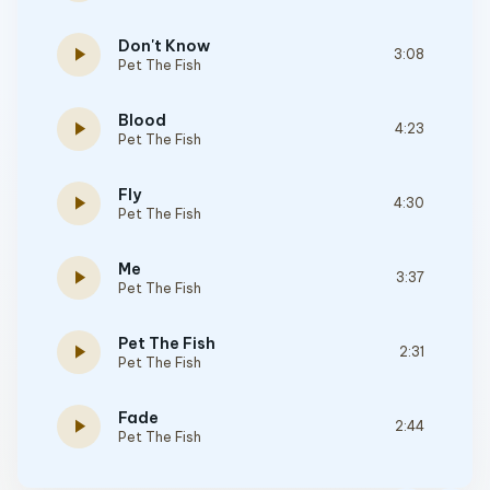
Don't Know
play_arrow
3:08
Pet The Fish
Blood
play_arrow
4:23
Pet The Fish
Fly
play_arrow
4:30
Pet The Fish
Me
play_arrow
3:37
Pet The Fish
Pet The Fish
play_arrow
2:31
Pet The Fish
Fade
play_arrow
2:44
Pet The Fish