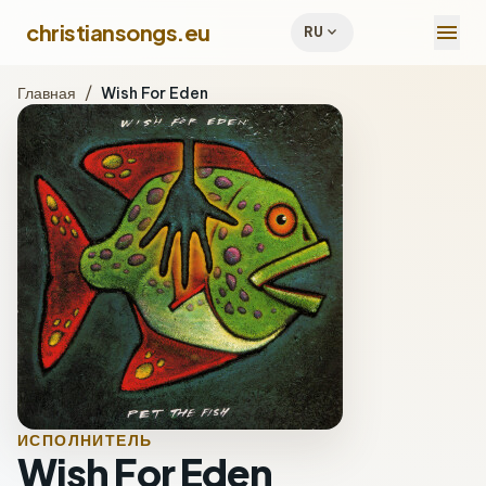
menu
christiansongs.eu
expand_more
RU
Главная
/
Wish For Eden
ИСПОЛНИТЕЛЬ
Wish For Eden