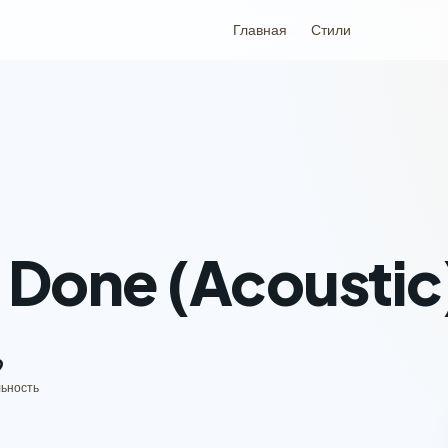
Главная
Стили
 Done (Acoustic
9
ьность