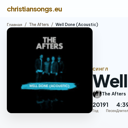
christiansongs.eu
Главная
/
The Afters
/
Well Done (Acoustic)
СИНГЛ
Well
The Afters
2019
1
4:3
Год
Песен
Длител