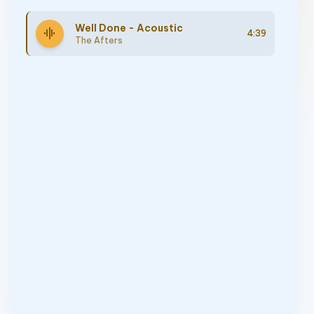
Well Done - Acoustic
graphic_eq
4:39
The Afters