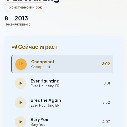
христианский рок
8
2013
Песен
Активен с
queue_music
Сейчас играет
Cheapshot
graphic_eq
3:02
Cheapshot
Ever Haunting
play_arrow
3:31
Ever Haunting EP
Breathe Again
play_arrow
2:52
Ever Haunting EP
Bury You
play_arrow
4:07
Bury You