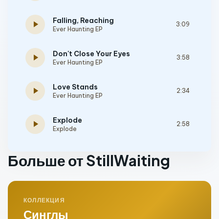
Falling, Reaching
play_arrow
3:09
Ever Haunting EP
Don't Close Your Eyes
play_arrow
3:58
Ever Haunting EP
Love Stands
play_arrow
2:34
Ever Haunting EP
Explode
play_arrow
2:58
Explode
Больше от StillWaiting
КОЛЛЕКЦИЯ
Синглы