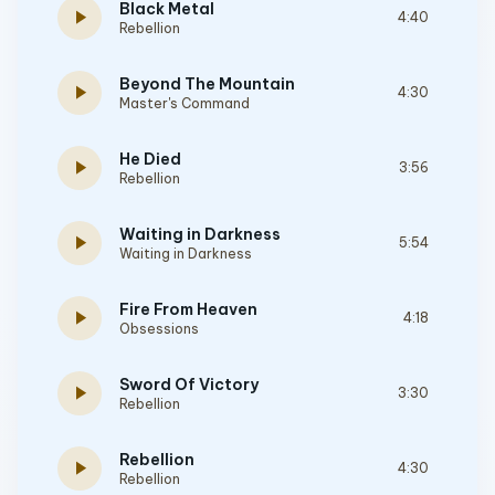
Black Metal
play_arrow
4:40
Rebellion
Beyond The Mountain
play_arrow
4:30
Master's Command
He Died
play_arrow
3:56
Rebellion
Waiting in Darkness
play_arrow
5:54
Waiting in Darkness
Fire From Heaven
play_arrow
4:18
Obsessions
Sword Of Victory
play_arrow
3:30
Rebellion
Rebellion
play_arrow
4:30
Rebellion