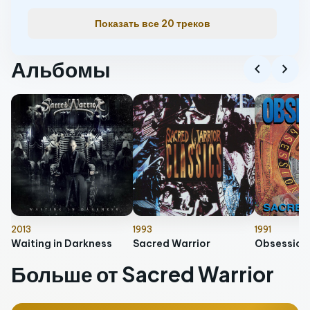
Показать все 20 треков
Альбомы
chevron_left
chevron_right
2013
1993
1991
Waiting in Darkness
Sacred Warrior
Obsession
Больше от Sacred Warrior