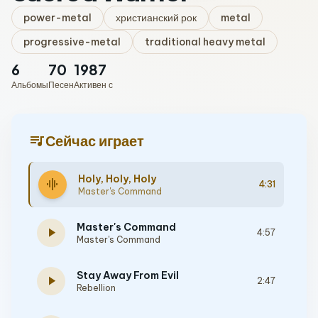
power-metal
христианский рок
metal
progressive-metal
traditional heavy metal
6
70
1987
Альбомы
Песен
Активен с
queue_music
Сейчас играет
Holy, Holy, Holy
graphic_eq
4:31
Master's Command
Master's Command
play_arrow
4:57
Master's Command
Stay Away From Evil
play_arrow
2:47
Rebellion