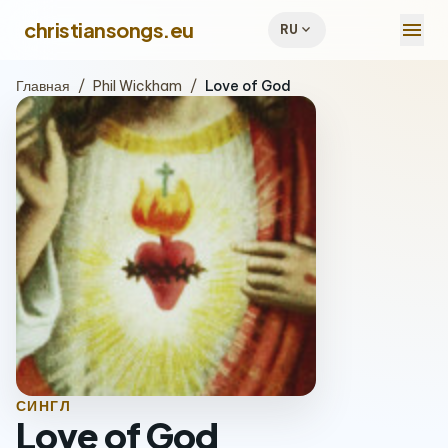
menu
christiansongs.eu
expand_more
RU
Главная
/
Phil Wickham
/
Love of God
СИНГЛ
Love of God