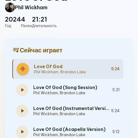
Phil Wickham
2024
4
21:21
Год
Песен
Длительность
queue_music
Сейчас играет
Love Of God
graphic_eq
5:24
Phil Wickham
,
Brandon Lake
Love Of God (Song Session)
play_arrow
5:21
Phil Wickham
,
Brandon Lake
Love Of God (Instrumental Version)
play_arrow
5:24
Phil Wickham
,
Brandon Lake
Love Of God (Acapella Version)
play_arrow
5:12
Phil Wickham
,
Brandon Lake