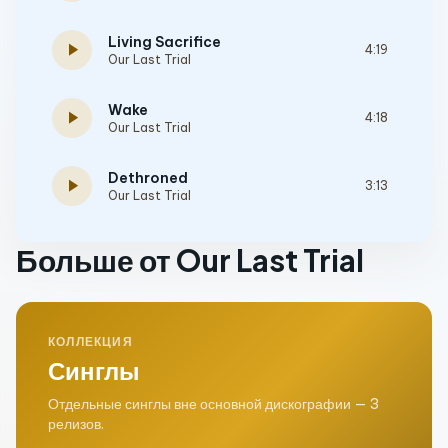
Living Sacrifice
play_arrow
4:19
Our Last Trial
Wake
play_arrow
4:18
Our Last Trial
Dethroned
play_arrow
3:13
Our Last Trial
Больше от Our Last Trial
КОЛЛЕКЦИЯ
Синглы
Отдельные синглы вне основной дискографии — 3
релизов.