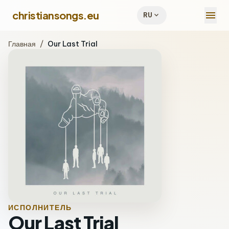
menu
christiansongs.eu
expand_more
RU
Главная
/
Our Last Trial
ИСПОЛНИТЕЛЬ
Our Last Trial