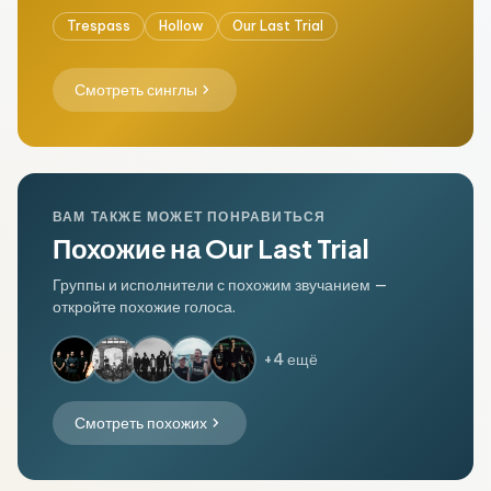
Trespass
Hollow
Our Last Trial
chevron_right
Смотреть синглы
ВАМ ТАКЖЕ МОЖЕТ ПОНРАВИТЬСЯ
Похожие на Our Last Trial
Группы и исполнители с похожим звучанием —
откройте похожие голоса.
+4 ещё
chevron_right
Смотреть похожих