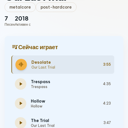
metalcore
post-hardcore
7
2018
Песен
Активен с
queue_music
Сейчас играет
Desolate
graphic_eq
3:55
Our Last Trial
Trespass
play_arrow
4:35
Trespass
Hollow
play_arrow
4:23
Hollow
The Trial
play_arrow
3:47
Our Last Trial