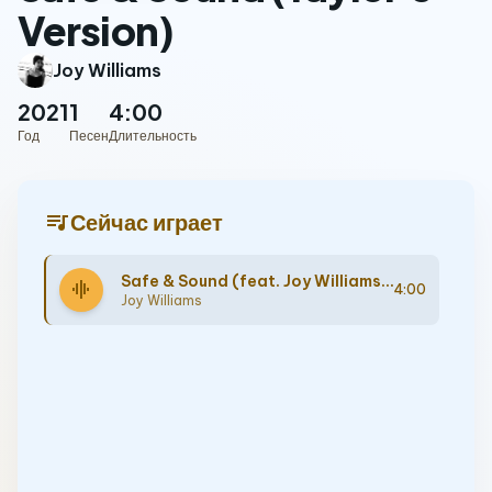
Version)
Joy Williams
2021
1
4:00
Год
Песен
Длительность
queue_music
Сейчас играет
Safe & Sound (feat. Joy Williams and John Paul White) (Taylor’s Version)
graphic_eq
4:00
Joy Williams