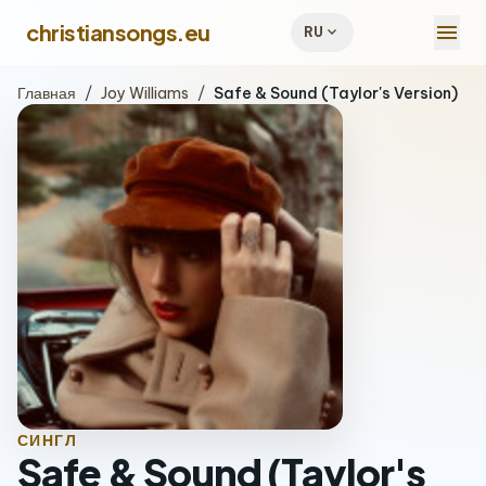
menu
christiansongs.eu
expand_more
RU
Главная
/
Joy Williams
/
Safe & Sound (Taylor's Version)
СИНГЛ
Safe & Sound (Taylor's