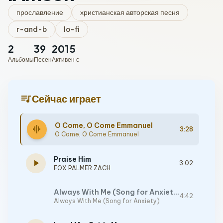
прославление
христианская авторская песня
r-and-b
lo-fi
2
39
2015
Альбомы
Песен
Активен с
queue_music
Сейчас играет
O Come, O Come Emmanuel
graphic_eq
3:28
O Come, O Come Emmanuel
Praise Him
play_arrow
3:02
FOX PALMER ZACH
Always With Me (Song for Anxiety)
4:42
Always With Me (Song for Anxiety)