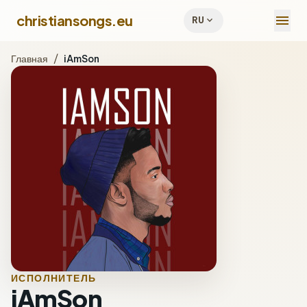
menu
christiansongs.eu
expand_more
RU
Главная
/
iAmSon
ИСПОЛНИТЕЛЬ
iAmSon