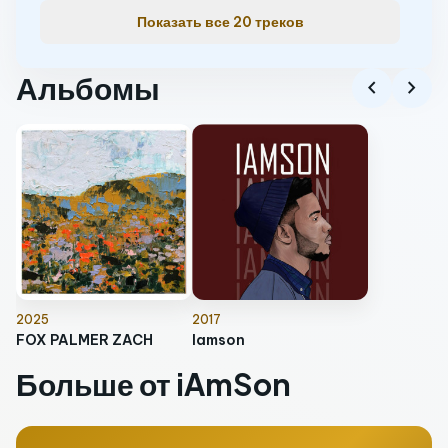
Показать все 20 треков
Альбомы
chevron_left
chevron_right
2025
2017
FOX PALMER ZACH
Iamson
Больше от iAmSon