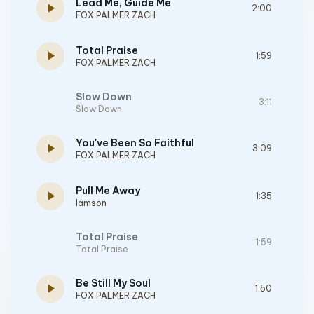
Lead Me, Guide Me
play_arrow
2:00
FOX PALMER ZACH
Total Praise
play_arrow
1:59
FOX PALMER ZACH
Slow Down
3:11
Slow Down
You've Been So Faithful
play_arrow
3:09
FOX PALMER ZACH
Pull Me Away
play_arrow
1:35
Iamson
Total Praise
1:59
Total Praise
Be Still My Soul
play_arrow
1:50
FOX PALMER ZACH