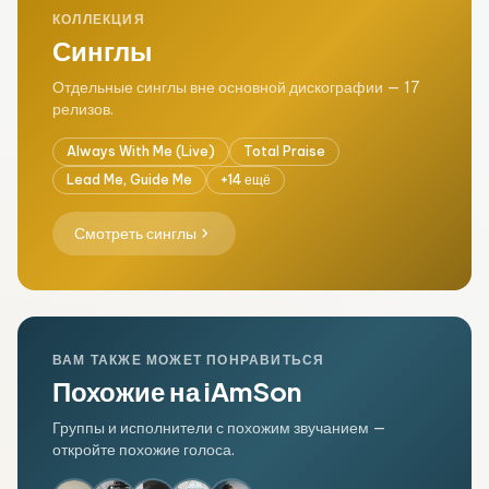
КОЛЛЕКЦИЯ
Синглы
Отдельные синглы вне основной дискографии — 17
релизов.
Always With Me (Live)
Total Praise
Lead Me, Guide Me
+14 ещё
chevron_right
Смотреть синглы
ВАМ ТАКЖЕ МОЖЕТ ПОНРАВИТЬСЯ
Похожие на iAmSon
Группы и исполнители с похожим звучанием —
откройте похожие голоса.