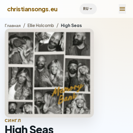
menu
christiansongs.eu
expand_more
RU
Главная
/
Ellie Holcomb
/
High Seas
СИНГЛ
High Seas