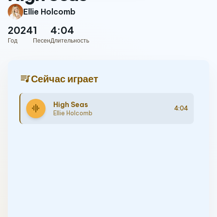
Ellie Holcomb
2024
1
4:04
Год
Песен
Длительность
queue_music
Сейчас играет
High Seas
graphic_eq
4:04
Ellie Holcomb