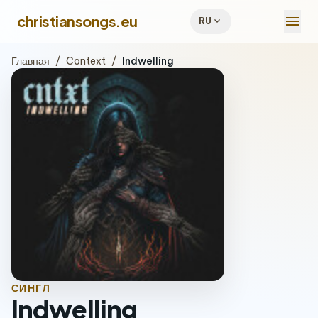
menu
christiansongs.eu
expand_more
RU
Главная
/
Context
/
Indwelling
СИНГЛ
Indwelling