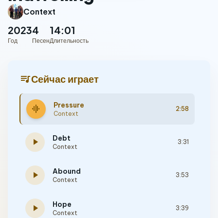
Context
2023
4
14:01
Год
Песен
Длительность
queue_music
Сейчас играет
Pressure
graphic_eq
2:58
Context
Debt
play_arrow
3:31
Context
Abound
play_arrow
3:53
Context
Hope
play_arrow
3:39
Context