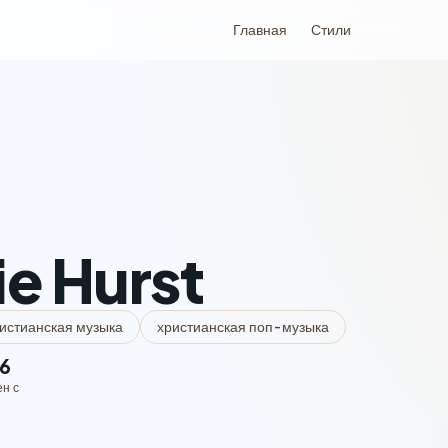
Главная
Стили
Ь
ie Hurst
истианская музыка
христианская поп-музыка
6
ен с