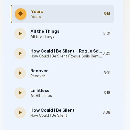
Yours
graphic_eq
3:14
Yours
All the Things
play_arrow
3:01
All the Things
How Could I Be Silent - Rogue Sails Remix
play_arrow
3:25
How Could I Be Silent (Rogue Sails Remix)
Recover
play_arrow
3:31
Recover
Limitless
play_arrow
3:18
At All Times
How Could I Be Silent
play_arrow
3:38
How Could I Be Silent