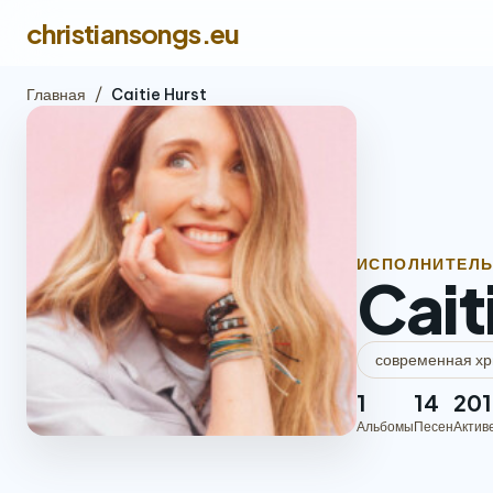
christiansongs.eu
Главная
/
Caitie Hurst
ИСПОЛНИТЕЛ
Cait
современная хр
1
14
201
Альбомы
Песен
Актив