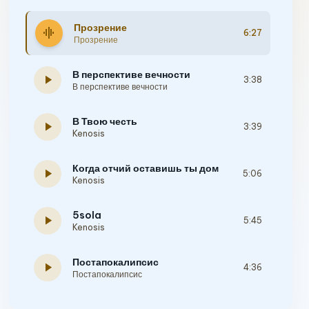
Прозрение
graphic_eq
6:27
Прозрение
В перспективе вечности
play_arrow
3:38
В перспективе вечности
В Твою честь
play_arrow
3:39
Kenosis
Когда отчий оставишь ты дом
play_arrow
5:06
Kenosis
5sola
play_arrow
5:45
Kenosis
Постапокалипсис
play_arrow
4:36
Постапокалипсис