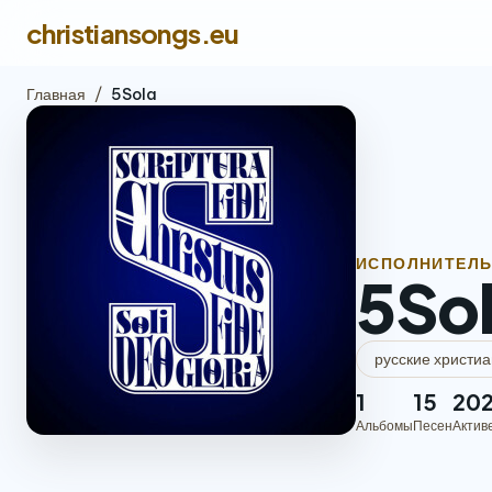
christiansongs.eu
Главная
/
5Sola
ИСПОЛНИТЕЛ
5So
русские христиа
1
15
20
Альбомы
Песен
Актив