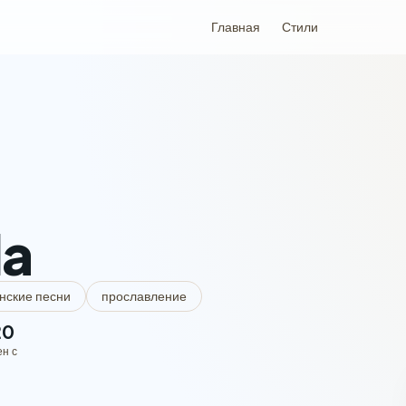
Главная
Стили
Ь
la
нские песни
прославление
20
ен с